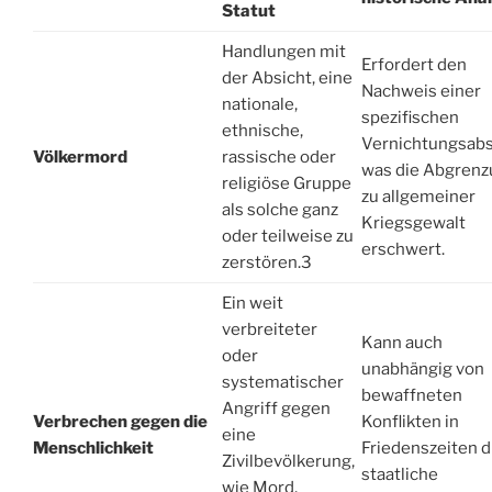
Statut
Handlungen mit
Erfordert den
der Absicht, eine
Nachweis einer
nationale,
spezifischen
ethnische,
Vernichtungsabs
Völkermord
rassische oder
was die Abgren
religiöse Gruppe
zu allgemeiner
als solche ganz
Kriegsgewalt
oder teilweise zu
erschwert.
zerstören.
3
Ein weit
verbreiteter
Kann auch
oder
unabhängig von
systematischer
bewaffneten
Angriff gegen
Verbrechen gegen die
Konflikten in
eine
Menschlichkeit
Friedenszeiten 
Zivilbevölkerung,
staatliche
wie Mord,